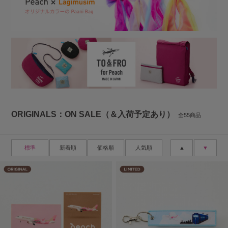
ORIGINALS：ON SALE（＆入荷予定あり）
全55商品
標準
新着順
価格順
人気順
▲
▼