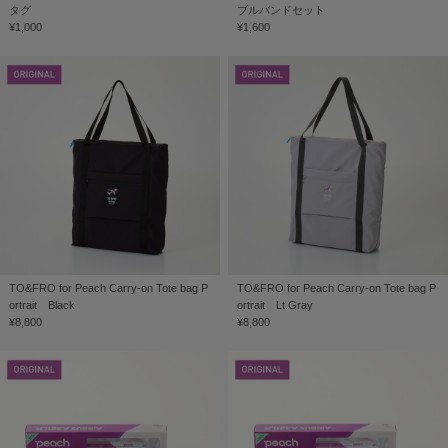
タグ
ブルバンドセット
¥1,000
¥1,600
TO&FRO for Peach Carry-on Tote bag P
TO&FRO for Peach Carry-on Tote bag P
ortrait Black
ortrait Lt.Gray
¥8,800
¥8,800