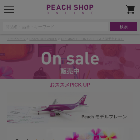
t
o
g
g
l
e
n
a
トップページ
>
Peach ORIGINALS
>
ORIGINALS：ON SALE（＆入荷予定あり）
v
i
g
a
t
i
o
n
おススメPICK UP